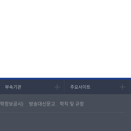
기금
기금
기금
기금
기금
중앙도서관
중앙도서관
중앙도서관
중앙도서관
중앙도서관
현재 페이지를 즐겨찾는 메뉴로
등록하시겠습니까?
메뉴추가
부속기관
주요사이트
부속기관
주요사이트
중앙도서관
멘토링
학정보공시)
방송대신문고
학칙 및 규정
원격교육혁신연구원
진로심리상담
통합인문학연구소
교육정보화본부
디지털미디어센터
국립대학육성사업