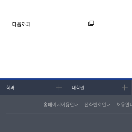
다음까페
인문과학대학
대학원
학과
대학원
국어국문학과
대학원
홈페이지이용안내
전화번호안내
채용안
영어영문학과
경영대학원
중어중문학과
프랑스언어문화학과