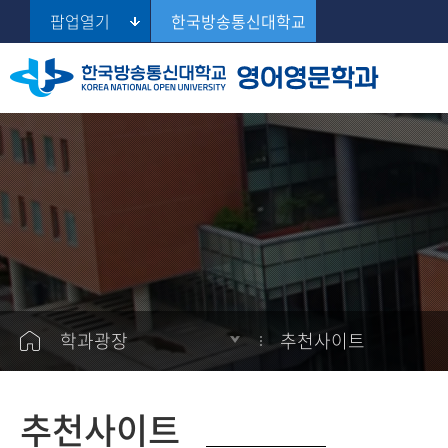
팝업열기
한국방송통신대학교
교육목표 및 연혁
교과과정
학습정보
학생게시판
공지사항
Se
교수진 소개
전공교과소개
학과일정
학생활동소개
설문
학과사무실/조교 안내
추천사이트
학과광장
추천사이트
추천사이트