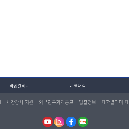
발전
발전
발전
발전
발전
프라임칼리지
지역대학
프라임칼리지
지역대학
학사학위과정
지역대학 포털
내
시간강사 지원
외부연구과제공모
입찰정보
대학알리미(대
평생교육과정
서울지역대학
부산지역대학
대구경북지역대학