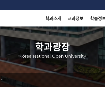
학과소개
교과정보
학습정
착한 등
착한 등
착한 등
착한 등
착한 등
학과광장
arch
Korea National Open University
KN
KN
KN
KN
KN
출판
출판
출판
출판
출판