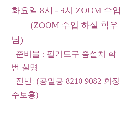
화요일 8시 -
9시 ZOOM 수업
(ZOOM 수업 하실 학우
님)
준비물 : 필기도구 줌설치 학
번 실명
전번: (공일공 8210 9082 회장
주보홍)