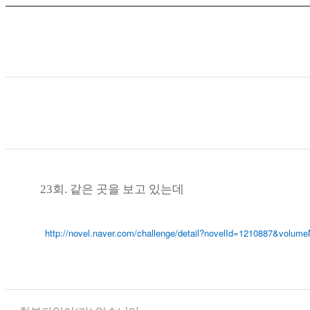
23회. 같은 곳을 보고 있는데
http://novel.naver.com/challenge/detail?novelId=1210887&volum