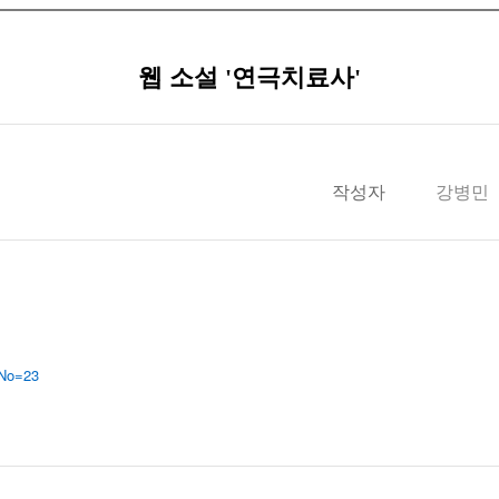
웹 소설 '연극치료사'
작성자
강병민
eNo=23